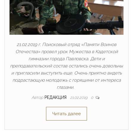
21.02.2019 г. Поисковый отряд «Памяти Воинов
Отечества» провел урок Мужества в Кадетской
гимназии города Павловска. Дети и
преподавательский состав остались очень довольны
и пригласили выступить еще. Очень приятно видеть
подрастающую молодежь с горящими от интереса
глазами.
Автор
РЕДАКЦИЯ
21.02.2019
0
Читать далее