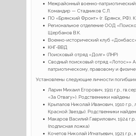
Межрайонный военно-патриотический п
Командир — Стадников С.Л.
ПО «Брянский Фронт» (г. Брянск, РФ).
Региональное отделение ООД «Поиско
Щербанов В.К.
Военно-исторический клуб «Донбасс
КНГ-ВВД
Поисковый отряд «Долг» (ЛНР)
Сводный поисковый отряд «Лотос»» А
патриотическому, правовому и физиче
Установлены следующие личности погибших
Ларин Михаил Егорович, 1911 г.р., гв.
«За Отвагу»). Родственники найдены
Крыпалов Николай Иванович, 1910 г.р.,
Красной Звезды). Родственники найде
Макаров Василий Гаврилович, 1924 г.р
(подписная ложка)
Кочетов Николай Игнатьевич, 1921 г.р.