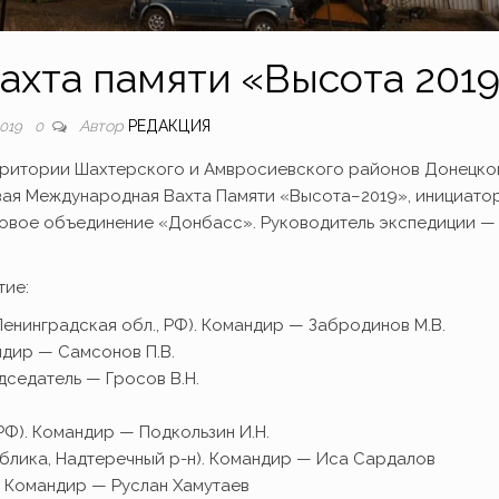
хта памяти «Высота 201
Автор
РЕДАКЦИЯ
2019
0
 территории Шахтерского и Амвросиевского районов Донецко
ая Международная Вахта Памяти «Высота–2019», инициато
овое объединение «Донбасс». Руководитель экспедиции —
тие:
енинградская обл., РФ). Командир — Забродинов М.В.
ндир — Самсонов П.В.
дседатель — Гросов В.Н.
 РФ). Командир — Подкользин И.Н.
блика, Надтеречный р-н). Командир — Иса Сардалов
. Командир — Руслан Хамутаев