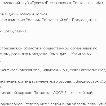
оисковый клуб «Русич» (Песчанокопск, Ростовская обл.).
 Командир — Максим Волков
вое движение России» Ростовской обл. Председатель —
» Юрт Булавина
страханской областной общественной организации по
скому развитию молодежи. Командир — Халитов А.И.
:
сержант, Московская обл., Каширский р-н, село Ожерелье (мед
 лейтенант, командир пулемётного взвода, г. Владивосток (О
ны
., младший сержант, Татарская АССР, Зачкинский район
, красноармеец, телефонист, Челябинская область, село Туль