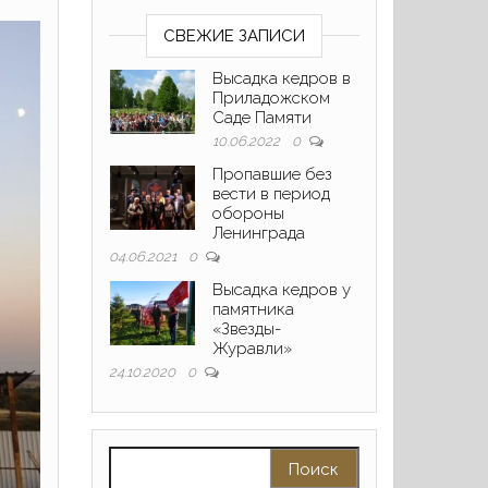
СВЕЖИЕ ЗАПИСИ
Высадка кедров в
Приладожском
Саде Памяти
10.06.2022
0
Пропавшие без
вести в период
обороны
Ленинграда
04.06.2021
0
Высадка кедров у
памятника
«Звезды-
Журавли»
24.10.2020
0
Найти: