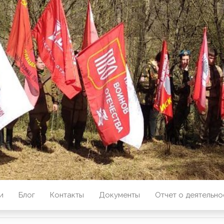
й Отряд "Памя
Отечества"
и
Блог
Контакты
Документы
Отчет о деятельно